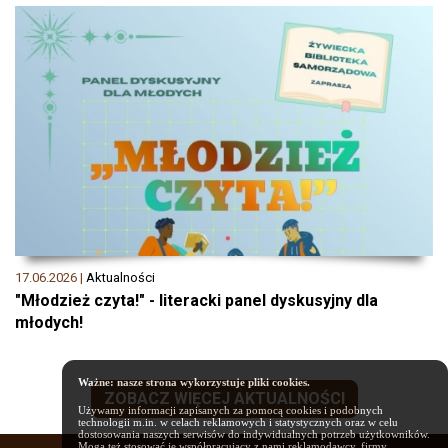
17.06.2026 |
Aktualności
"Młodzież czyta!" - literacki panel dyskusyjny dla
młodych!
Ważne: nasze strona wykorzystuje pliki cookies.
ZOBACZ WIĘCEJ AKTUALNOŚCI
Używamy informacji zapisanych za pomocą cookies i podobnych
technologii m.in. w celach reklamowych i statystycznych oraz w celu
dostosowania naszych serwisów do indywidualnych potrzeb użytkowników.
Mogą też stosować je współpracujący z nami reklamodawcy, firmy