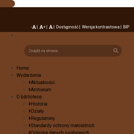
-
+
Dostępność
Wersja kontrastowa
BIP
Home
Wydarzenia
Aktualności
Archiwum
O bibliotece
Historia
Działy
Regulaminy
Standardy ochrony małoletnich
Ochrona danych osobowych