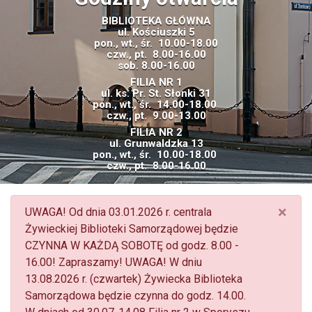
BIBLIOTEKA GŁÓWNA
ul. Kościuszki 5
pon., wt., śr. 10.00-18.00
czw., pt.
8.00-16.00
sob. 8.00-16.00
FILIA NR 1
ul. ks. Pr. St. Słonki 31
pon., wt., śr. 14.00-18.00
czw., pt. 9
.00-13.00
FILIA NR 2
ul. Grunwaldzka 13
pon., wt., śr. 10.00-18.00
czw., pt.
8.00-16.00
×
UWAGA! Od dnia 03.01.2026 r. centrala
Żywieckiej Biblioteki Samorządowej będzie
CZYNNA W KAŻDĄ SOBOTĘ od godz. 8.00 -
16.00! Zapraszamy! UWAGA! W dniu
13.08.2026 r. (czwartek) Żywiecka Biblioteka
Samorządowa będzie czynna do godz. 14.00.