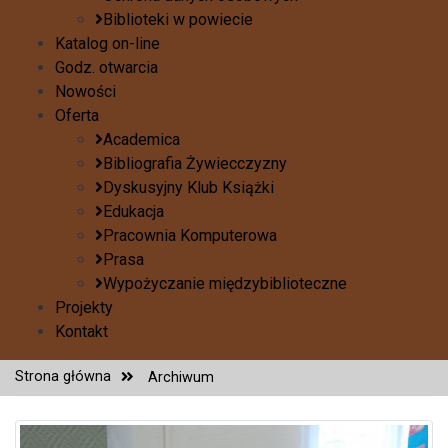
Biblioteki w powiecie
Katalog on-line
Godz. otwarcia
Nowości
Oferta
Academica
Bibliografia Żywiecczyzny
Dyskusyjny Klub Książki
Edukacja
Pracownia Komputerowa
Prasa
Wypożyczanie międzybiblioteczne
Projekty
Kontakt
Strona główna
Archiwum