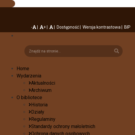
-
+
Dostępność
Wersja kontrastowa
BIP
Home
Wydarzenia
Aktualności
Archiwum
O bibliotece
Historia
Działy
Regulaminy
Standardy ochrony małoletnich
Ochrona danych osobowych