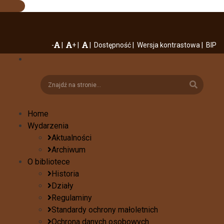
-
+
Dostępność
Wersja kontrastowa
BIP
Home
Wydarzenia
Aktualności
Archiwum
O bibliotece
Historia
Działy
Regulaminy
Standardy ochrony małoletnich
Ochrona danych osobowych