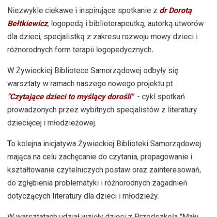
Niezwykle ciekawe i inspirujące spotkanie z
dr
Dorotą
Bełtkiewicz
, logopedą i biblioterapeutką, autorką utworów
dla dzieci, specjalistką z zakresu rozwoju mowy dzieci i
różnorodnych form terapii logopedycznych
.
W Żywieckiej Bibliotece Samorządowej odbyły się
warsztaty w ramach naszego nowego projektu pt. :
"Czytające dzieci to myślący dorośli"
- cykl spotkań
prowadzonych przez wybitnych specjalistów z literatury
dziecięcej i młodzieżowej.
T
o kolejna inicjatywa Żywieckiej Biblioteki Samorządowej
mająca na celu zachęcanie do czytania, propagowanie i
kształtowanie czytelniczych postaw oraz zainteresowań,
do zgłębienia problematyki i różnorodnych zagadnień
dotyczących literatury dla dzieci i młodzieży.
W warsztatach udział wzięły dzieci z Przedszkola "Mały