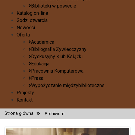
Biblioteki w powiecie
Katalog on-line
Godz. otwarcia
Nowości
Oferta
Academica
Bibliografia Żywiecczyzny
Dyskusyjny Klub Książki
Edukacja
Pracownia Komputerowa
Prasa
Wypożyczanie międzybiblioteczne
Projekty
Kontakt
Strona główna
Archiwum